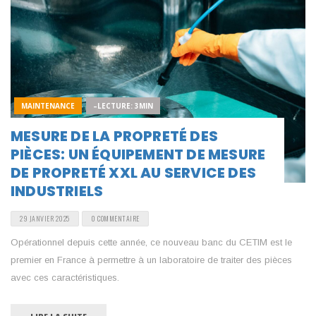
MAINTENANCE
–LECTURE: 3MIN
MESURE DE LA PROPRETÉ DES
PIÈCES: UN ÉQUIPEMENT DE MESURE
DE PROPRETÉ XXL AU SERVICE DES
INDUSTRIELS
29 JANVIER 2025
0 COMMENTAIRE
Opérationnel depuis cette année, ce nouveau banc du CETIM est le
premier en France à permettre à un laboratoire de traiter des pièces
avec ces caractéristiques.