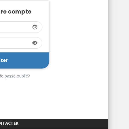
tre compte
face
visibility
e passe oublié?
NTACTER