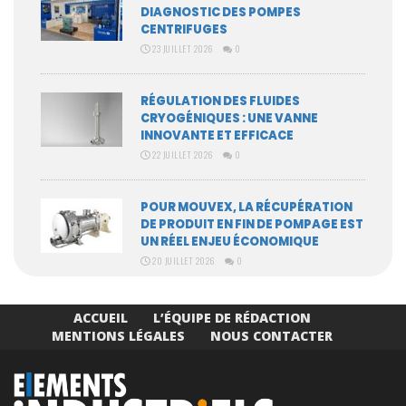
DIAGNOSTIC DES POMPES
CENTRIFUGES
23 JUILLET 2026
0
RÉGULATION DES FLUIDES
CRYOGÉNIQUES : UNE VANNE
INNOVANTE ET EFFICACE
22 JUILLET 2026
0
POUR MOUVEX, LA RÉCUPÉRATION
DE PRODUIT EN FIN DE POMPAGE EST
UN RÉEL ENJEU ÉCONOMIQUE
20 JUILLET 2026
0
ACCUEIL
L’ÉQUIPE DE RÉDACTION
MENTIONS LÉGALES
NOUS CONTACTER