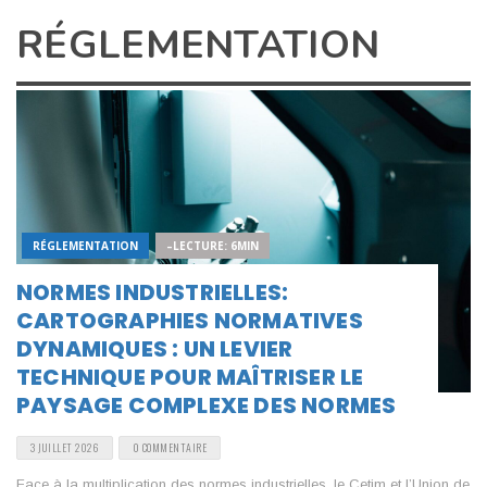
RÉGLEMENTATION
RÉGLEMENTATION
–LECTURE: 6MIN
NORMES INDUSTRIELLES:
CARTOGRAPHIES NORMATIVES
DYNAMIQUES : UN LEVIER
TECHNIQUE POUR MAÎTRISER LE
PAYSAGE COMPLEXE DES NORMES
3 JUILLET 2026
0 COMMENTAIRE
Face à la multiplication des normes industrielles, le Cetim et l’Union de