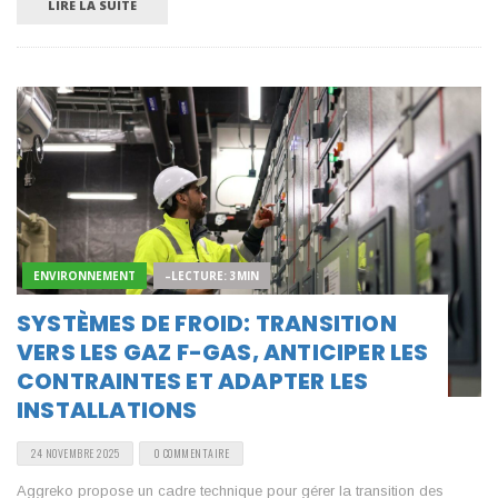
LIRE LA SUITE
ENVIRONNEMENT
–LECTURE: 3MIN
SYSTÈMES DE FROID: TRANSITION
VERS LES GAZ F-GAS, ANTICIPER LES
CONTRAINTES ET ADAPTER LES
INSTALLATIONS
24 NOVEMBRE 2025
0 COMMENTAIRE
Aggreko propose un cadre technique pour gérer la transition des