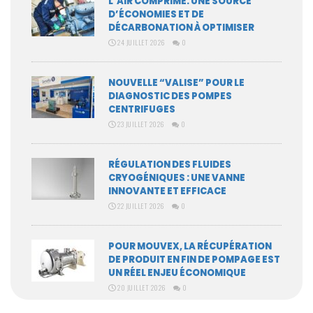
L’AIR COMPRIMÉ: UNE SOURCE
D’ÉCONOMIES ET DE
DÉCARBONATION À OPTIMISER
24 JUILLET 2026
0
NOUVELLE “VALISE” POUR LE
DIAGNOSTIC DES POMPES
CENTRIFUGES
23 JUILLET 2026
0
RÉGULATION DES FLUIDES
CRYOGÉNIQUES : UNE VANNE
INNOVANTE ET EFFICACE
22 JUILLET 2026
0
POUR MOUVEX, LA RÉCUPÉRATION
DE PRODUIT EN FIN DE POMPAGE EST
UN RÉEL ENJEU ÉCONOMIQUE
20 JUILLET 2026
0