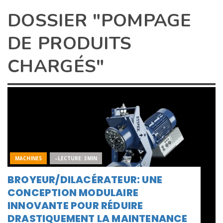
DOSSIER "POMPAGE
DE PRODUITS
CHARGÉS"
MACHINES
–LECTURE: 3MIN
BROYEUR/DILACÉRATEUR: UNE
CONCEPTION MODULAIRE
INNOVANTE POUR RÉDUIRE
DRASTIQUEMENT LA MAINTENANCE