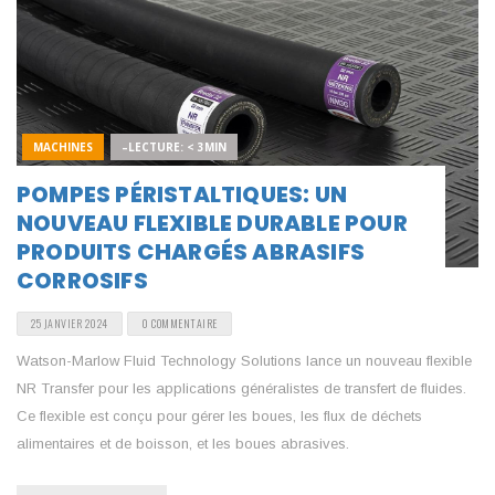
MACHINES
–LECTURE: < 3MIN
POMPES PÉRISTALTIQUES: UN
NOUVEAU FLEXIBLE DURABLE POUR
PRODUITS CHARGÉS ABRASIFS
CORROSIFS
25 JANVIER 2024
0 COMMENTAIRE
Watson-Marlow Fluid Technology Solutions lance un nouveau flexible
NR Transfer pour les applications généralistes de transfert de fluides.
Ce flexible est conçu pour gérer les boues, les flux de déchets
alimentaires et de boisson, et les boues abrasives.