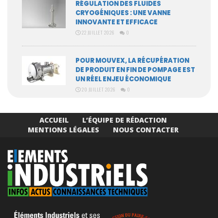
RÉGULATION DES FLUIDES
CRYOGÉNIQUES : UNE VANNE
INNOVANTE ET EFFICACE
22 JUILLET 2026
0
POUR MOUVEX, LA RÉCUPÉRATION
DE PRODUIT EN FIN DE POMPAGE EST
UN RÉEL ENJEU ÉCONOMIQUE
20 JUILLET 2026
0
ACCUEIL
L’ÉQUIPE DE RÉDACTION
MENTIONS LÉGALES
NOUS CONTACTER