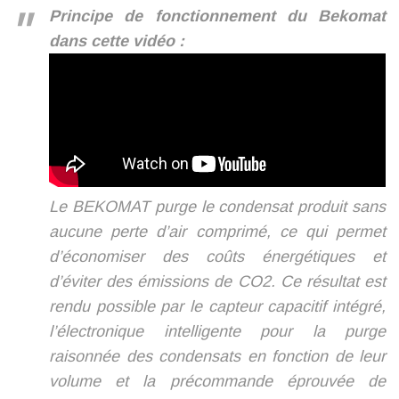
Principe de fonctionnement du Bekomat
dans cette vidéo :
Le BEKOMAT purge le condensat produit sans
aucune perte d’air comprimé, ce qui permet
d’économiser des coûts énergétiques et
d’éviter des émissions de CO2. Ce résultat est
rendu possible par le capteur capacitif intégré,
l’électronique intelligente pour la purge
raisonnée des condensats en fonction de leur
volume et la précommande éprouvée de