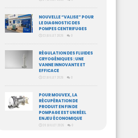
NOUVELLE “VALISE” POUR
LE DIAGNOSTIC DES
POMPES CENTRIFUGES
23 JUILLET 2026
0
RÉGULATION DES FLUIDES
CRYOGÉNIQUES : UNE
VANNE INNOVANTE ET
EFFICACE
22 JUILLET 2026
0
POUR MOUVEX, LA
RÉCUPÉRATION DE
PRODUIT EN FIN DE
POMPAGE EST UN RÉEL
ENJEU ÉCONOMIQUE
20 JUILLET 2026
0