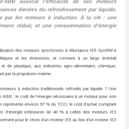
ABB associe l’efficacité de ses moteurs
ances élevées du refroidissement par liquide,
ue par les moteurs à induction. À la clé : une
ment réduit, et une consommation d’énergie
tilisation des moteurs synchrones à réluctance IE5 SynRM à
gétiques et les émissions, et convient à un large éventail
 et de plastique, aux industries agro-alimentaire, chimique,
nt par la propulsion marine.
moteurs à induction traditionnels refroidis par liquide ? Une
e ABB : le coût de l’énergie nécessaire à un moteur pour son
ie représente environ 97 % du TCO, le coût d’achat comptant
s d’énergie inférieures de 40 % à celles des moteurs IE3
ssement pour le choix d’un moteur IE5 au lieu d’un moteur IE3