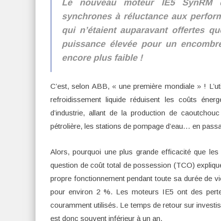
Le nouveau moteur IE5 SynRM d’
synchrones à réluctance aux perform
qui n’étaient auparavant offertes q
puissance élevée pour un encombre
encore plus faible !
C’est, selon ABB, « une première mondiale » ! L’u
refroidissement liquide réduisent les coûts éner
d’industrie, allant de la production de caoutchouc
pétrolière, les stations de pompage d’eau… en passa
Alors, pourquoi une plus grande efficacité que les 
question de coût total de possession (TCO) expliqu
propre fonctionnement pendant toute sa durée de v
pour environ 2 %. Les moteurs IE5 ont des perte
couramment utilisés. Le temps de retour sur investi
est donc souvent inférieur à un an.