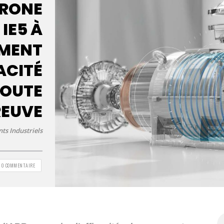
HRONE
IE5 À
EMENT
ACITÉ
TOUTE
REUVE
ts Industriels
0 COMMENTAIRE