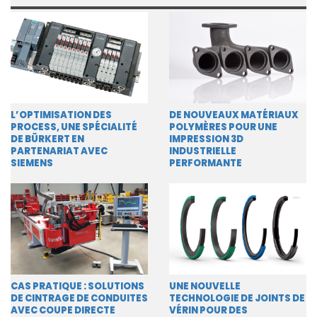
L’OPTIMISATION DES
DE NOUVEAUX MATÉRIAUX
PROCESS, UNE SPÉCIALITÉ
POLYMÈRES POUR UNE
DE BÜRKERT EN
IMPRESSION 3D
PARTENARIAT AVEC
INDUSTRIELLE
SIEMENS
PERFORMANTE
CAS PRATIQUE : SOLUTIONS
UNE NOUVELLE
DE CINTRAGE DE CONDUITES
TECHNOLOGIE DE JOINTS DE
AVEC COUPE DIRECTE
VÉRIN POUR DES