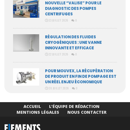
NOUVELLE “VALISE” POUR LE
DIAGNOSTIC DES POMPES
CENTRIFUGES
23 JUILLET 2026
0
RÉGULATION DES FLUIDES
CRYOGÉNIQUES : UNE VANNE
INNOVANTE ET EFFICACE
22 JUILLET 2026
0
POUR MOUVEX, LA RÉCUPÉRATION
DE PRODUIT EN FIN DE POMPAGE EST
UN RÉEL ENJEU ÉCONOMIQUE
20 JUILLET 2026
0
ACCUEIL
L’ÉQUIPE DE RÉDACTION
MENTIONS LÉGALES
NOUS CONTACTER