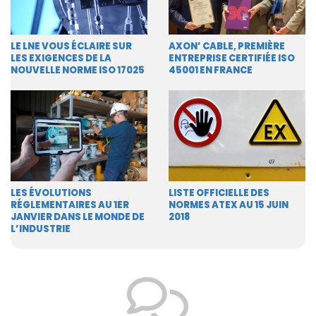
LE LNE VOUS ÉCLAIRE SUR
AXON’ CABLE, PREMIÈRE
LES EXIGENCES DE LA
ENTREPRISE CERTIFIÉE ISO
NOUVELLE NORME ISO 17025
45001 EN FRANCE
LES ÉVOLUTIONS
LISTE OFFICIELLE DES
RÉGLEMENTAIRES AU 1ER
NORMES ATEX AU 15 JUIN
JANVIER DANS LE MONDE DE
2018
L’INDUSTRIE