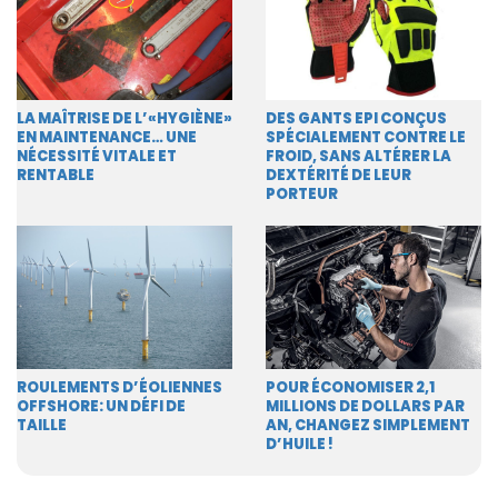
LA MAÎTRISE DE L’«HYGIÈNE»
DES GANTS EPI CONÇUS
EN MAINTENANCE… UNE
SPÉCIALEMENT CONTRE LE
NÉCESSITÉ VITALE ET
FROID, SANS ALTÉRER LA
RENTABLE
DEXTÉRITÉ DE LEUR
PORTEUR
ROULEMENTS D’ÉOLIENNES
POUR ÉCONOMISER 2,1
OFFSHORE: UN DÉFI DE
MILLIONS DE DOLLARS PAR
TAILLE
AN, CHANGEZ SIMPLEMENT
D’HUILE !