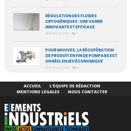
RÉGULATION DES FLUIDES
CRYOGÉNIQUES : UNE VANNE
INNOVANTE ET EFFICACE
22 JUILLET 2026
0
POUR MOUVEX, LA RÉCUPÉRATION
DE PRODUIT EN FIN DE POMPAGE EST
UN RÉEL ENJEU ÉCONOMIQUE
20 JUILLET 2026
0
ACCUEIL
L’ÉQUIPE DE RÉDACTION
MENTIONS LÉGALES
NOUS CONTACTER